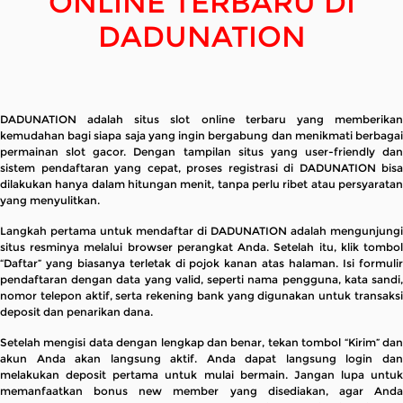
ONLINE TERBARU DI
DADUNATION
DADUNATION adalah situs slot online terbaru yang memberikan
kemudahan bagi siapa saja yang ingin bergabung dan menikmati berbagai
permainan slot gacor. Dengan tampilan situs yang user-friendly dan
sistem pendaftaran yang cepat, proses registrasi di DADUNATION bisa
dilakukan hanya dalam hitungan menit, tanpa perlu ribet atau persyaratan
yang menyulitkan.
Langkah pertama untuk mendaftar di DADUNATION adalah mengunjungi
situs resminya melalui browser perangkat Anda. Setelah itu, klik tombol
“Daftar” yang biasanya terletak di pojok kanan atas halaman. Isi formulir
pendaftaran dengan data yang valid, seperti nama pengguna, kata sandi,
nomor telepon aktif, serta rekening bank yang digunakan untuk transaksi
deposit dan penarikan dana.
Setelah mengisi data dengan lengkap dan benar, tekan tombol “Kirim” dan
akun Anda akan langsung aktif. Anda dapat langsung login dan
melakukan deposit pertama untuk mulai bermain. Jangan lupa untuk
memanfaatkan bonus new member yang disediakan, agar Anda