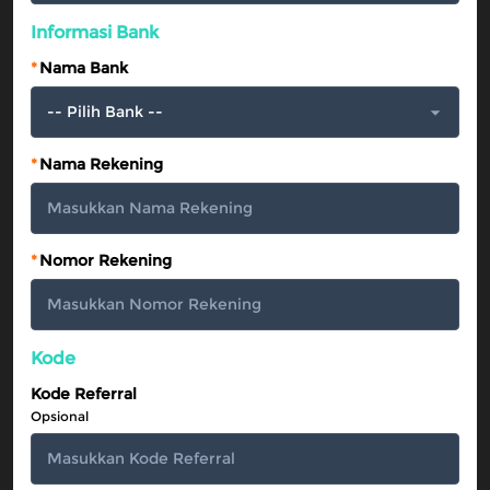
Informasi Bank
*
Nama Bank
*
Nama Rekening
*
Nomor Rekening
Kode
Kode Referral
Opsional