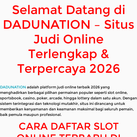
Selamat Datang di
DADUNATION – Situs
Judi Online
Terlengkap &
Terpercaya 2026
DADUNATION
adalah platform judi online terbaik 2026 yang
menghadirkan berbagai pilihan permainan populer seperti slot online,
sportsbook, casino, poker, arcade, hingga lottery dalam satu akun. Dengan
sistem terintegrasi dan teknologi mutakhir, situs ini dirancang untuk
memberikan kenyamanan dan keamanan maksimal bagi seluruh pemain,
baik pemula maupun profesional.
CARA DAFTAR SLOT