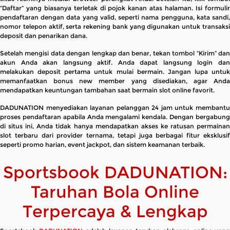
“Daftar” yang biasanya terletak di pojok kanan atas halaman. Isi formulir
pendaftaran dengan data yang valid, seperti nama pengguna, kata sandi,
nomor telepon aktif, serta rekening bank yang digunakan untuk transaksi
deposit dan penarikan dana.
Setelah mengisi data dengan lengkap dan benar, tekan tombol “Kirim” dan
akun Anda akan langsung aktif. Anda dapat langsung login dan
melakukan deposit pertama untuk mulai bermain. Jangan lupa untuk
memanfaatkan bonus new member yang disediakan, agar Anda
mendapatkan keuntungan tambahan saat bermain slot online favorit.
DADUNATION menyediakan layanan pelanggan 24 jam untuk membantu
proses pendaftaran apabila Anda mengalami kendala. Dengan bergabung
di situs ini, Anda tidak hanya mendapatkan akses ke ratusan permainan
slot terbaru dari provider ternama, tetapi juga berbagai fitur eksklusif
seperti promo harian, event jackpot, dan sistem keamanan terbaik.
Sportsbook DADUNATION:
Taruhan Bola Online
Terpercaya & Lengkap