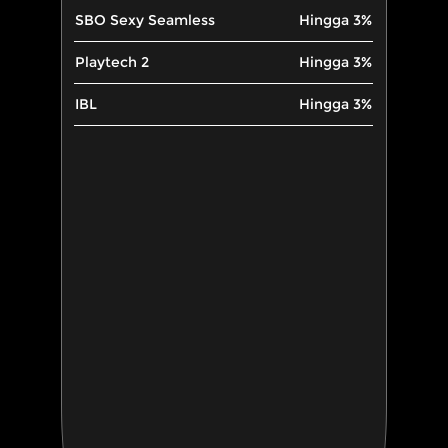
SBO Sexy Seamless
Hingga 3%
Playtech 2
Hingga 3%
IBL
Hingga 3%