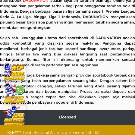
Sportsbook
DADUNATION
adalah layanan taruhan olahraga online yan
menghadirkan pengalaman terbaik bagi para penggemar taruhan bola di
Indonesia. Dengan berbagai pasaran liga ternama seperti Premier League,
Serie A, La Liga, hingga Liga 1 Indonesia, DADUNATION menyediakan
peluang besar bagi siapa pun yang ingin memasang taruhan secara aman,
resmi, dan menguntungkan.
Salah satu keunggulan utama dari sportsbook di DADUNATION adalah
odds kompetitif yang disajikan secara real-time. Pengguna dapat
menikmati berbagai jenis taruhan seperti handicap, over/under, parlay,
hingga taruhan live yang bisa diakses langsung saat pertandingan
berlangsung. Semua fitur ini dirancang untuk memberikan sensasi
layaknya berada di arena pertandingan sesungguhnya.
DADUNATION juga bekerja sama dengan provider sportsbook terbaik dan
terpercaya yang telah berpengalaman secara global. Dengan sistem fair
play dan teknologi canggih, setiap taruhan yang Anda pasang dijamin
aman, transparan, dan bebas manipulasi. Proses transaksi deposit dan
penarikan pun sangat cepat dan bisa dilakukan kapan saja melalui
berbagai metode pembayaran populer di Indonesia.
Licensed
Sylv*** Telah Berhasil Withdraw Sebesar 250.000