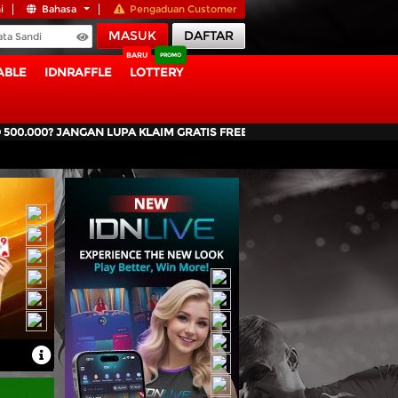
i
Bahasa
Pengaduan Customer
DAFTAR
BARU
PROMO
ABLE
IDNRAFFLE
LOTTERY
00.000? JANGAN LUPA KLAIM GRATIS FREESPIN 50X + SCATTER YANG BER
in
Max
Meja
Min
Max
Rb
5Jt
Baccarat
1Rb
5Jt
Rb
20Jt
Dragon Tiger
1Rb
5Jt
Rb
25Jt
Roulette
1Rb
5Jt
Rb
50Jt
Sicbo
1Rb
5Jt
Rb
1Jt
Special Games
1Rb
5Jt
Rb
5Jt
ASUK
in
Max