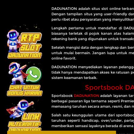
DADUNATION adalah situs slot online terba
Dengan tampilan situs yang user-friendly da
perlu ribet atau persyaratan yang menyulitkan
Langkah pertama untuk mendaftar di DADUNA
biasanya terletak di pojok kanan atas halam
rekening bank yang digunakan untuk transaks
Setelah mengisi data dengan lengkap dan ben
untuk mulai bermain. Jangan lupa untuk m
online favorit.
DADUNATION menyediakan layanan pelanggan 
tidak hanya mendapatkan akses ke ratusan perm
sistem keamanan terbaik.
Sportsbook DA
Sportsbook
DADUNATION
adalah layanan ta
berbagai pasaran liga ternama seperti Premi
memasang taruhan secara aman, resmi, dan
Salah satu keunggulan utama dari sportsboo
taruhan seperti handicap, over/under, parl
memberikan sensasi layaknya berada di aren