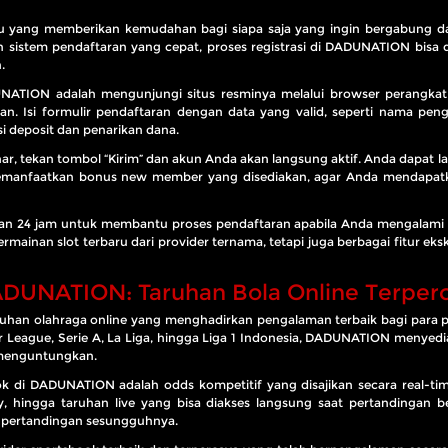
ru yang memberikan kemudahan bagi siapa saja yang ingin bergabung da
n sistem pendaftaran yang cepat, proses registrasi di DADUNATION bisa
.
TION adalah mengunjungi situs resminya melalui browser perangkat An
an. Isi formulir pendaftaran dengan data yang valid, seperti nama peng
i deposit dan penarikan dana.
ar, tekan tombol “Kirim” dan akun Anda akan langsung aktif. Anda dapat 
emanfaatkan bonus new member yang disediakan, agar Anda mendapat
24 jam untuk membantu proses pendaftaran apabila Anda mengalami ke
ainan slot terbaru dari provider ternama, tetapi juga berbagai fitur eksk
DUNATION: Taruhan Bola Online Terper
ruhan olahraga online yang menghadirkan pengalaman terbaik bagi para 
er League, Serie A, La Liga, hingga Liga 1 Indonesia, DADUNATION menyedi
 menguntungkan.
k di DADUNATION adalah odds kompetitif yang disajikan secara real-ti
ay, hingga taruhan live yang bisa diakses langsung saat pertandingan b
a pertandingan sesungguhnya.