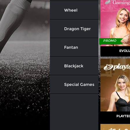
Roulette
Baccarat
Wheel
Sicbo
Dragon Tiger
Blackjack
Wheel
Dragon Tiger
DAFTAR
PROMO
KEM
Fantan
EVOLU
EVOLU
Meja
Blackjack
Roulette
Sicbo
Baccarat
Blackjack
Special Games
Dragon Tiger
Special Games
DAFTAR
KEM
PLAYTEC
PLAYTEC
Meja