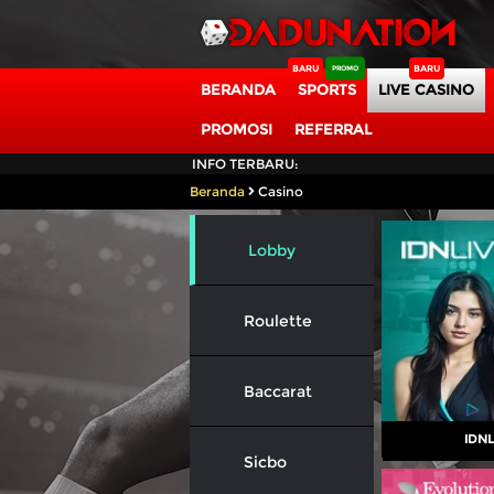
BARU
BARU
PROMO
BERANDA
SPORTS
LIVE CASINO
PROMOSI
REFERRAL
INFO TERBARU:
★ L
Beranda
Casino
Meja
Lobby
Baccarat
Dragon Tiger
Roulette
Sicbo
Roulette
Special Games
DAFTAR
Baccarat
KEM
IDNL
IDNL
Sicbo
Meja