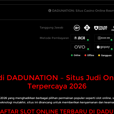
DADUNATION: Situs Casino Online Resmi 
Tanggung Jawab
Metode Pembayaran
di DADUNATION – Situs Judi Onl
Terpercaya 2026
k 2026 yang menghadirkan berbagai pilihan permainan populer seperti slot online, s
 teknologi mutakhir, situs ini dirancang untuk memberikan kenyamanan dan keama
AFTAR SLOT ONLINE TERBARU DI DAD