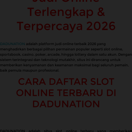
Terlengkap &
Terpercaya 2026
DADUNATION
adalah platform judi online terbaik 2026 yang
menghadirkan berbagai pilihan permainan populer seperti slot online,
sportsbook, casino, poker, arcade, hingga lottery dalam satu akun. Dengan
sistem terintegrasi dan teknologi mutakhir, situs ini dirancang untuk
memberikan kenyamanan dan keamanan maksimal bagi seluruh pemain,
baik pemula maupun profesional.
CARA DAFTAR SLOT
ONLINE TERBARU DI
DADUNATION
DADUNATION adalah situs slot online terbaru yang memberikan