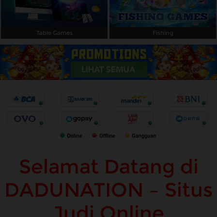
Table Games
Fishing
Selamat Datang di
DADUNATION – Situs
Judi Online